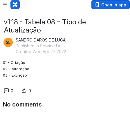
Open in app
v1.18 - Tabela 08 – Tipo de
Atualização
SANDRO DAROS DE LUCA
Published in Service Desk
Created Wed Apr 27 2022
01 - Criação
02 - Alteração
03 - Extinção
0
0
No comments